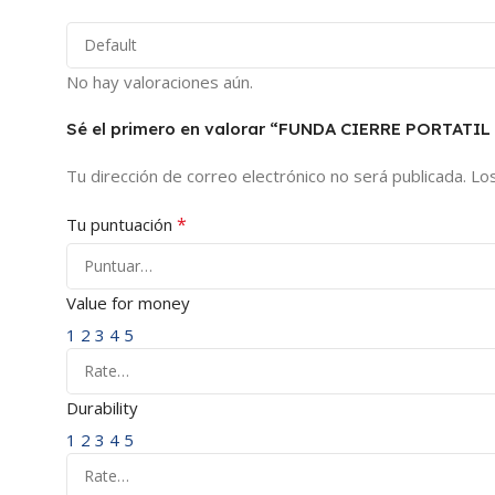
No hay valoraciones aún.
Sé el primero en valorar “FUNDA CIERRE PORTATI
Tu dirección de correo electrónico no será publicada.
Lo
*
Tu puntuación
Value for money
1
2
3
4
5
Durability
1
2
3
4
5