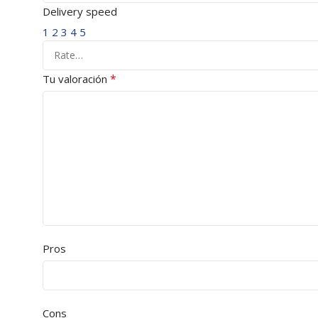
Delivery speed
1
2
3
4
5
*
Tu valoración
Pros
Cons