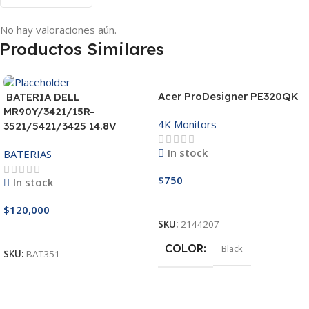
No hay valoraciones aún.
Productos Similares
Acer ProDesigner PE320QK
BATERIA DELL
MR90Y/3421/15R-
4K Monitors
3521/5421/3425 14.8V
In stock
BATERIAS
$
750
In stock
Añadir Al Carrito
$
120,000
SKU:
2144207
Añadir Al Carrito
COLOR
Black
SKU:
BAT351