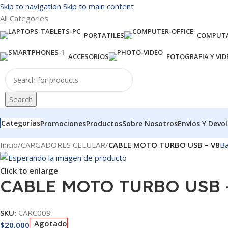
Skip to navigation
Skip to main content
All Categories
PORTATILES
COMPUTA
ACCESORIOS
FOTOGRAFIA Y VID
Search
Categorías
Promociones
Productos
Sobre Nosotros
Envíos Y Devo
Inicio
/
CARGADORES CELULAR
/
CABLE MOTO TURBO USB – V8
Ba
Click to enlarge
CABLE MOTO TURBO USB 
SKU:
CARC009
Agotado
$
20,000