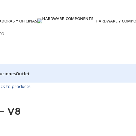
DORAS Y OFICINAS
HARDWARE Y COMP
EO
luciones
Outlet
ck to products
– V8