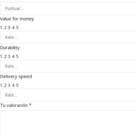
Value for money
1
2
3
4
5
Durability
1
2
3
4
5
Delivery speed
1
2
3
4
5
*
Tu valoración