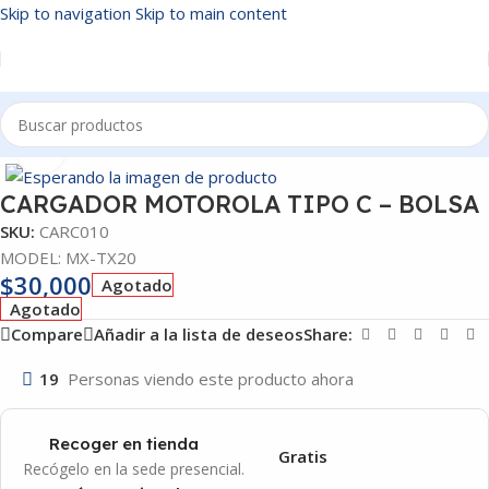
Skip to navigation
Skip to main content
Inicio
/
CARGADORES CELULAR
Click to enlarge
CARGADOR MOTOROLA TIPO C – BOLSA
SKU:
CARC010
MODEL: MX-TX20
$
30,000
Agotado
Agotado
Compare
Añadir a la lista de deseos
Share:
19
Personas viendo este producto ahora
Recoger en tienda
Gratis
Recógelo en la sede presencial.