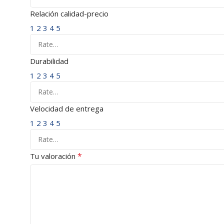
Relación calidad-precio
1
2
3
4
5
Durabilidad
1
2
3
4
5
Velocidad de entrega
1
2
3
4
5
*
Tu valoración